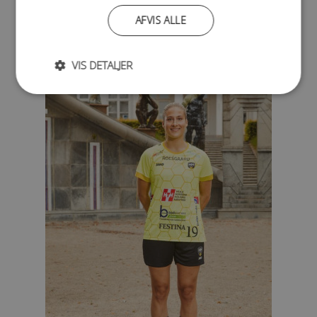
Kirstine Emilie Hoppe
AFVIS ALLE
Position: Bagspiller / Bobler
Trøjenr.: 18
VIS DETALJER