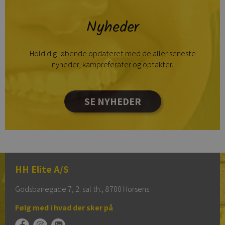
Nyheder
Hold dig løbende opdateret med de aller seneste
nyheder, kampreferater og optakter.
SE NYHEDER
HH Elite A/S
Godsbanegade 7, 2. sal th., 8700 Horsens
Følg med i hvad der sker på