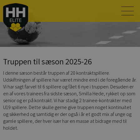
Truppen til sæson 2025-26
I denne sæson består truppen af 20 kontraktspillere.
Udskiftningen af spillere har været mindre end i de foregående år.
Vi har sagt farvel til 6 spillere og fået 6 nye i truppen. Desuden er
en af vores trainees fra sidste sæson, Smilla Hede, rykket op som
senior og er på kontrakt. Vi har stadig 2 trainee-kontrakter med
U19 spillere. Dette skulle gerne give truppen noget kontinuitet
og sikkerhed og samtidig er der også i år et godt mix af unge og
gamle spillere, der hver især har en masse at bidrage med til
holdet.