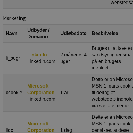
webstedsa
Marketing
Udbyder /
Navn
Udløbsdato
Beskrivelse
Domæne
Bruges til at lave et
LinkedIn
2 måneder 4
sandsynlighedsmat
li_sugr
.linkedin.com
uger
på en brugers
identitet
Dette er en Microso
Microsoft
MSN 1. parts cooki
bcookie
Corporation
1 år
til deling af
.linkedin.com
webstedets indhold
via sociale medier.
Dette er en Microso
Microsoft
MSN 1. parts cooki
lidc
Corporation
1 dag
der sikrer, at dette