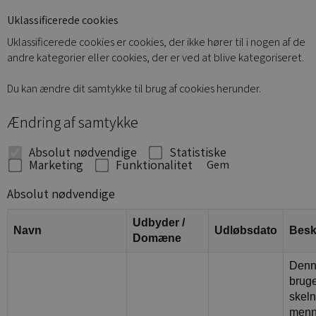
Uklassificerede cookies
Uklassificerede cookies er cookies, der ikke hører til i nogen af de
andre kategorier eller cookies, der er ved at blive kategoriseret.
Du kan ændre dit samtykke til brug af cookies herunder.
Ændring af samtykke
Absolut nødvendige
Statistiske
Marketing
Funktionalitet
Gem
Absolut nødvendige
Udbyder /
Navn
Udløbsdato
Besk
Domæne
Denn
bruges
skel
menn