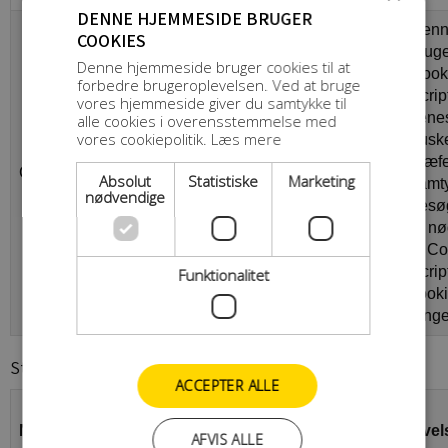
DENNE HJEMMESIDE BRUGER
Denn
COOKIES
bruge
Denne hjemmeside bruger cookies til at
Cook
forbedre brugeroplevelsen. Ved at bruge
Scrip
vores hjemmeside giver du samtykke til
tjenes
alle cookies i overensstemmelse med
vores cookiepolitik.
Læs mere
husk
CookieScript
4 uger 2
præf
CookieScriptConsent
Absolut
Statistiske
Marketing
hhelite.dk
dage
samty
nødvendige
besø
er nø
at Co
Scrip
Funktionalitet
cook
funge
Statistiske
ACCEPTER ALLE
Udbyder
Navn
/
Udløbsdato
Beskrivel
AFVIS ALLE