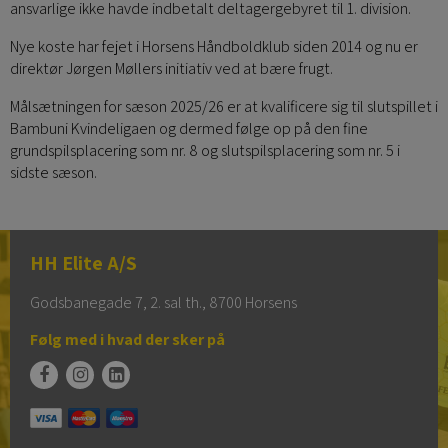
ansvarlige ikke havde indbetalt deltagergebyret til 1. division.
Nye koste har fejet i Horsens Håndboldklub siden 2014 og nu er
direktør Jørgen Møllers initiativ ved at bære frugt.
Målsætningen for sæson 2025/26 er at kvalificere sig til slutspillet i
Bambuni Kvindeligaen og dermed følge op på den fine
grundspilsplacering som nr. 8 og slutspilsplacering som nr. 5 i
sidste sæson.
HH Elite A/S
Godsbanegade 7, 2. sal th., 8700 Horsens
Følg med i hvad der sker på