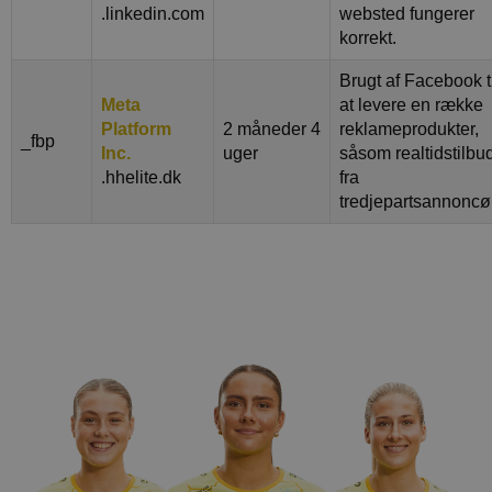
.linkedin.com
websted fungerer
korrekt.
Brugt af Facebook t
Meta
at levere en række
Platform
2 måneder 4
reklameprodukter,
_fbp
Inc.
uger
såsom realtidstilbu
.hhelite.dk
fra
tredjepartsannoncø