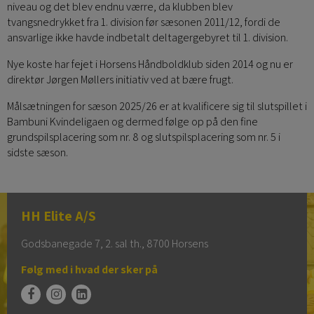
niveau og det blev endnu værre, da klubben blev
tvangsnedrykket fra 1. division før sæsonen 2011/12, fordi de
ansvarlige ikke havde indbetalt deltagergebyret til 1. division.
Nye koste har fejet i Horsens Håndboldklub siden 2014 og nu er
direktør Jørgen Møllers initiativ ved at bære frugt.
Målsætningen for sæson 2025/26 er at kvalificere sig til slutspillet i
Bambuni Kvindeligaen og dermed følge op på den fine
grundspilsplacering som nr. 8 og slutspilsplacering som nr. 5 i
sidste sæson.
HH Elite A/S
Godsbanegade 7, 2. sal th., 8700 Horsens
Følg med i hvad der sker på