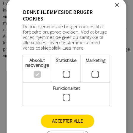
×
Udvikling af et prospekt der er af forretningsmæssig så høj en
kvalitet, at det kan præsenteres i vores henvendelse til
DENNE HJEMMESIDE BRUGER
virksomhederne. Vi vil skabe et indhold der tilgodeser flest
COOKIES
mulige sponsorer, men samtidig gør det muligt at eksekvere for
Denne hjemmeside bruger cookies til at
en klub af vores størrelse med udgangspunkt i Forums faciliteter.
forbedre brugeroplevelsen. Ved at bruge
Alle aktiviteter skal ske med udgangspunkt i det nuværende
vores hjemmeside giver du samtykke til
fundament i klubben (bredde og divisions-håndbold). HH Elite
alle cookies i overensstemmelse med
vores cookiepolitik.
Læs mere
prospekt skal være fyldestgørende og interessant for flest mulige
virksomheder.
Absolut
Statistiske
Marketing
nødvendige
Funktionalitet
ACCEPTER ALLE