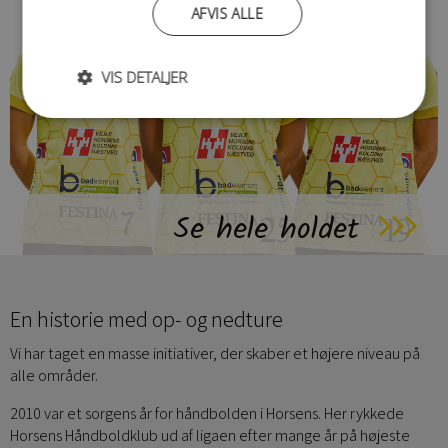
AFVIS ALLE
VIS DETALJER
Se hele holdet
En historie med op- og nedture
Vi har taget en masse initiativer, der skaber et højere niveau på
alle områder.
2010 var et sorgens år for håndbolden i Horsens. Her rykkede
Horsens Håndboldklub ud af ligaen efter mange år på højeste