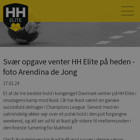
Svær opgave venter HH Elite på heden -
foto Arendina de Jong
17.01.24
Et af de tre bedste hold i kongeriget Danmark venter på HH Elite i
onsdagens kamp mod Ikast. I år har Ikast været en ganske
succesfuld deltager i Champions League. Senest med en
ualmindelig sikker sejr over et polsk hold i den just forgangne
weekend, og alt ser ud til at Ikast går videre til mellemrunden i
den fineste turnering for klubhold.
Også i Kvindeligaen har Ikast haft god succes i denne sæson.