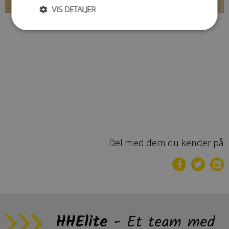
VIS DETALJER
Del med dem du kender på
HHElite
- Et team med