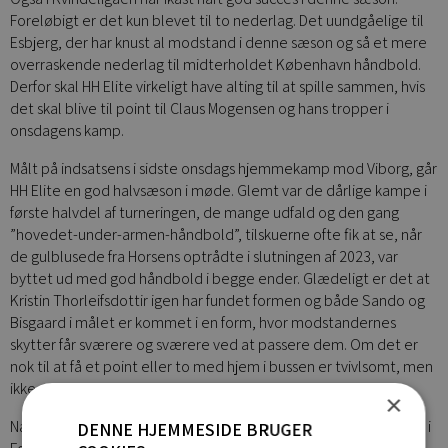
Foreløbigt er det kun blevet til to nederlag. Det uundgåelige til
Esbjerg, der har knust al modstand i denne sæson og så et mere
overraskende nederlag til midterholdet København håndbold.
Derfor skal HH Elite virkeligt have alting til at spille sammen, hvis
det skal blive til point til Claus Mogensen og hans tropper i
onsdagens kamp.
Målt på indsatsens i sidste onsdags hjemmekamp mod Viborg, går
HH Elite en god halvsæson i møde. Glemt var de dårlige kampe i
første halvdel af turneringen, de mange udfald og den gang
”hovedet-under-armen-håndbold”, tilskuerne ofte fik at se, når
de gulblusede fra Horsens optrådte i slutningen af 2023, var
byttet ud med god håndbold i begge ender. Glædeligt er det at
Kristin Thorleifsdottir igen har fundet formen og både Sando og
Bisgaard i målet er kommet i en form, hvor modstandernes
skytter får sværere og sværere ved at passere dem. Om det er
nok til at få et point eller to med hjem i bussen er tvivlsomt, men
ikke umuligt.
×
Næste hjemmekamp for HH Elite er onsdag d. 24. januar kl. 19.00 i
DENNE HJEMMESIDE BRUGER