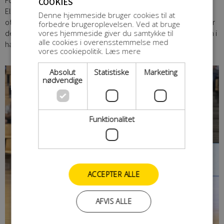
Forum Horsens. Modstanderen i den kamp er et af de hold, HH
COOKIES
Elite skal på jagt efter, hvis de stadigvæk drømmer om et top
Denne hjemmeside bruger cookies til at
otte resultat, nemlig Silkeborg-Voel KFUM, der blandt andet har
forbedre brugeroplevelsen. Ved at bruge
vores hjemmeside giver du samtykke til
den tidligere skarpskytte fra HH Elite Maria Holm på holdet. Kom i
alle cookies i overensstemmelse med
hallen og bak op om byens elitehold.
vores cookiepolitik.
Læs mere
Absolut
Statistiske
Marketing
nødvendige
Funktionalitet
ACCEPTER ALLE
AFVIS ALLE