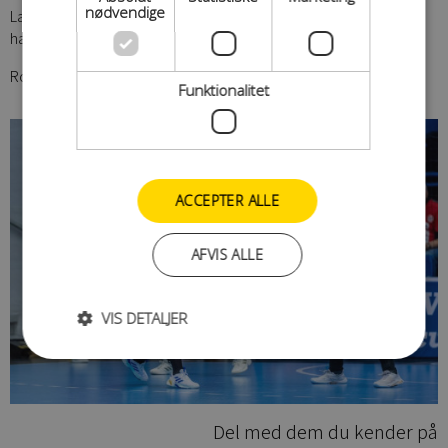
nødvendige
Lad os fylde Forum Horsens og giv pigerne alt den opbakning de
har brug for.
Ronni Boy - Keld Jensen
Funktionalitet
ACCEPTER ALLE
AFVIS ALLE
VIS DETALJER
Del med dem du kender på