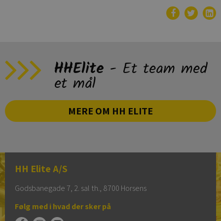
HHElite
- Et team med
et mål
MERE OM HH ELITE
HH Elite A/S
Godsbanegade 7, 2. sal th., 8700 Horsens
Følg med i hvad der sker på