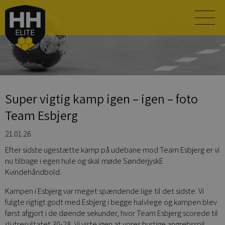
Super vigtig kamp igen – igen – foto
Team Esbjerg
21.01.26
Efter sidste ugestætte kamp på udebane mod Team Esbjerg er vi
nu tilbage i egen hule og skal møde SønderjyskE
Kvindehåndbold.
Kampen i Esbjerg var meget spændende lige til det sidste. Vi
fulgte rigtigt godt med Esbjerg i begge halvlege og kampen blev
først afgjort i de døende sekunder, hvor Team Esbjerg scorede til
slutresultatet 30-28. Vi viste igen at vores hurtige angrebsspil