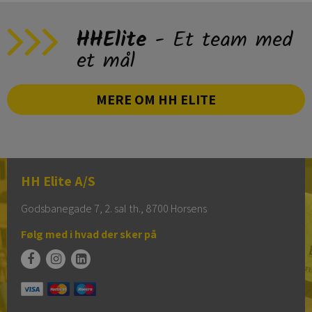
HHElite
- Et team med
et mål
MERE OM HH ELITE
HH Elite A/S
Godsbanegade 7, 2. sal th., 8700 Horsens
Følg med i hvad der sker på