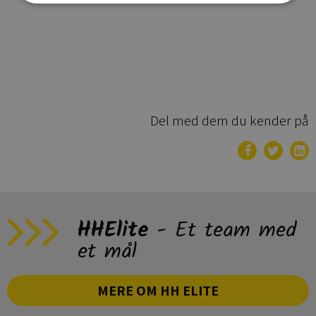
Del med dem du kender på
HHElite
- Et team med
et mål
MERE OM HH ELITE