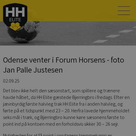
Odense venter i Forum Horsens - foto
Jan Palle Justesen
02.09.25
Det blev ikke helt den sæsonstart, som spillere og trænere
havde håbet, da HH Elite gæstede Bjerringbro i fredags. Efter en
jævnbyrdig første halvleg trak HH Elite fra i anden halvleg, og
førte på et tidspunkt med 23 – 20. Herfra lavede hjemmeholdet
seks mål i træk, og Bjerringbro kunne køre sæsonens første to
point ind på kontoen med en forholdsvis sikker 30 – 26 sejr.
Muligheden for at få point i onsdagens hjemmekamp er