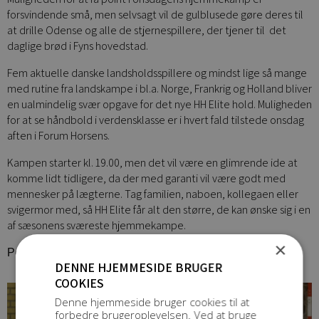
forsvindende små, men selvsagt vil de gulblusede gøre deres til
at drille Odense og alle de stjernespillere, der tjener til
det
daglige brød i Fyns hovedstad.
Fem aktuelle danske landsholdsspillere og mindst lige så mange
med rutine fra landskampe i bl.a. Norge, Frankrig og Holland bliver
en ualmindelig svær opgave for det nye HH Elite hold. Muligheden
for at se håndbold i verdensklasse er i hvert fald tilstede onsdag
aften i Forum Horsens.
Kampen starter kl. 19.00, men det vil være en glimrende ide at
komme lidt tidligere, da der med garanti vil være godt med
mennesker på lægterne. Tag familien, naboen, kollegaen eller
svigermor med, så HH Elite får alt den større, de kan ønske sig i en
af sæsonens sværeste hjemmekampe.
×
Peter Møller Troelsen, journalist (DJ)
DENNE HJEMMESIDE BRUGER
COOKIES
Denne hjemmeside bruger cookies til at
forbedre brugeroplevelsen. Ved at bruge