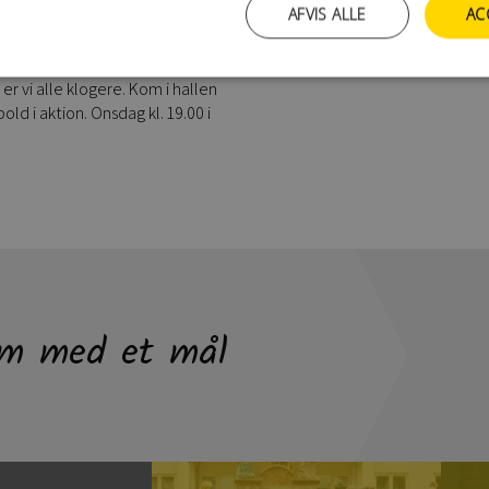
AFVIS ALLE
AC
pillets sidste kamp mod
 to point i udekampen mod Ajax
o point i de tre kampe mod top
r vi alle klogere. Kom i hallen
ld i aktion. Onsdag kl. 19.00 i
m med et mål