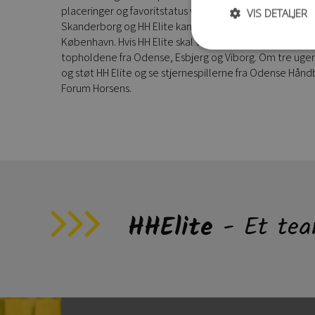
placeringer og favoritstatus vil Aarhus få point i grunds
VIS DETALJER
Skanderborg og HH Elite kan formodentligt se frem til
København. Hvis HH Elite skal videre skal der hentes t
topholdene fra Odense, Esbjerg og Viborg. Om tre uger e
og støt HH Elite og se stjernespillerne fra Odense Håndbo
Forum Horsens.
HHElite
- Et tea