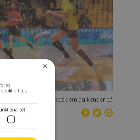
×
vores
epolitik.
Læs
Del med dem du kender på
unktionalitet