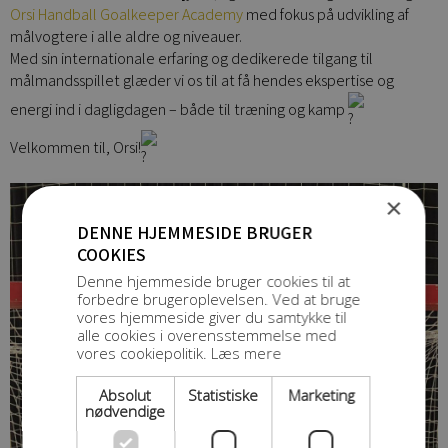
Orsi Handball Goalkeeper Academy
med fokus på udvikling af
målvogtere i alle aldre og niveauer.
Med sin internationale erfaring og dedikerede tilgang til
målmandsspillet glæder vi os til at få hendes ekspertise og
energi ind i dagligdagen – både til træning og kamp
Velkommen til, Orsi!
×
DENNE HJEMMESIDE BRUGER
COOKIES
Denne hjemmeside bruger cookies til at
forbedre brugeroplevelsen. Ved at bruge
vores hjemmeside giver du samtykke til
alle cookies i overensstemmelse med
vores cookiepolitik.
Læs mere
Absolut
Statistiske
Marketing
nødvendige