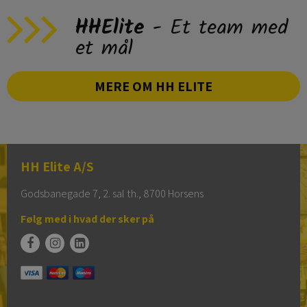
HHElite
- Et team med
et mål
MERE OM HH ELITE
HH Elite A/S
Godsbanegade 7, 2. sal th., 8700 Horsens
Følg med i hvad der sker på