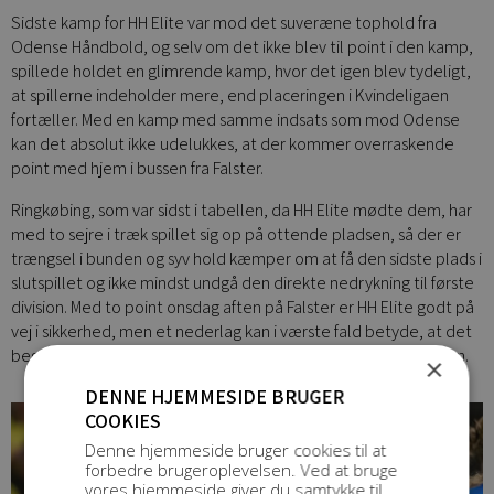
Sidste kamp for HH Elite var mod det suveræne tophold fra
Odense Håndbold, og selv om det ikke blev til point i den kamp,
spillede holdet en glimrende kamp, hvor det igen blev tydeligt,
at spillerne indeholder mere, end placeringen i Kvindeligaen
fortæller. Med en kamp med samme indsats som mod Odense
kan det absolut ikke udelukkes, at der kommer overraskende
point med hjem i bussen fra Falster.
Ringkøbing, som var sidst i tabellen, da HH Elite mødte dem, har
med to sejre i træk spillet sig op på ottende pladsen, så der er
trængsel i bunden og syv hold kæmper om at få den sidste plads i
slutspillet og ikke mindst undgå den direkte nedrykning til første
division. Med to point onsdag aften på Falster er HH Elite godt på
vej i sikkerhed, men et nederlag kan i værste fald betyde, at det
begynder at knibe med muligheder for at komme op i tabellen.
×
DENNE HJEMMESIDE BRUGER
COOKIES
Denne hjemmeside bruger cookies til at
forbedre brugeroplevelsen. Ved at bruge
vores hjemmeside giver du samtykke til