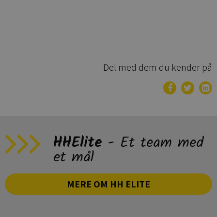
Del med dem du kender på
HHElite
- Et team med
et mål
MERE OM HH ELITE