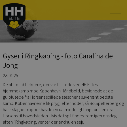
Gyser i Ringkøbing - foto Caralina de
Jong
28.01.25
De alt for få tilskuere, der var til stede ved HH Elites
hjemmekamp mod København Håndbold, bevidnede at de
gulblusede fra Horsens spillede sæsonens suverænt bedste
kamp. Københavnerne fik prygl efter noder, så Bo Spellerberg og
hans slagne tropper havde en ualmindeligt lang tur hjem fra
Horsens til hovedstaden. Hvis det spil findes frem igen onsdag
aften i Ringkøbing, venter der endnu en sejr.