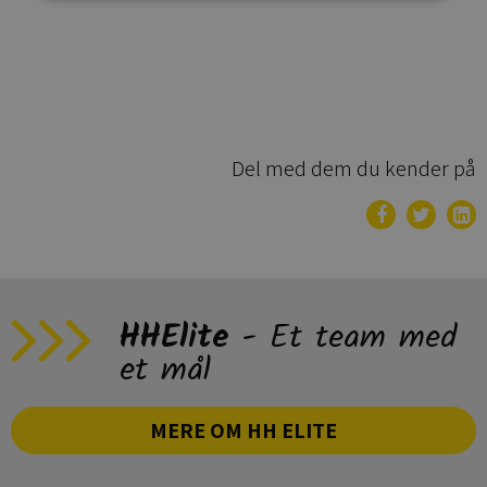
Del med dem du kender på
HHElite
- Et team med
et mål
MERE OM HH ELITE