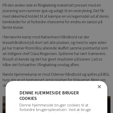
På den anden side er Ringkøbing maksimalt presset med en
placering som nummer sjok og udsigt til en nedrykning. Det får
med sikkerhed holdet til at kæmpe en vis legemsdel ud af deres
benklæder for at forbedre chancerne for endnu en sæson på
første klasse.
I førnævnte kamp mod København Håndbold var der
klassehåndbold på stort set alle pladser, og med to sejre siden
jul har træner Ronni Boy allerede skaffet samme pointantal som
sin tidligere chef Claus Mogensen. Spillerne har lært trænerens
filosofi at kende og det har givet resultater på banen. Lad os
håbe det fortsætter i Ringkøbing onsdag aften.
Næste hjemmekamp er mod Odense Håndbold og spilles på BGi,
hvor der er et begrænset antal pladser for tilskuerne. Mere om
×
det når kampen nærmer sig.
DENNE HJEMMESIDE BRUGER
COOKIES
Denne hjemmeside bruger cookies til at
forbedre brugeroplevelsen. Ved at bruge