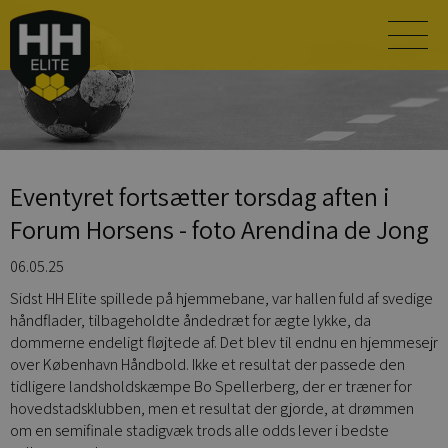
Eventyret fortsætter torsdag aften i
Forum Horsens - foto Arendina de Jong
06.05.25
Sidst HH Elite spillede på hjemmebane, var hallen fuld af svedige
håndflader, tilbageholdte åndedræt for ægte lykke, da
dommerne endeligt fløjtede af. Det blev til endnu en hjemmesejr
over København Håndbold. Ikke et resultat der passede den
tidligere landsholdskæmpe Bo Spellerberg, der er træner for
hovedstadsklubben, men et resultat der gjorde, at drømmen
om en semifinale stadigvæk trods alle odds lever i bedste