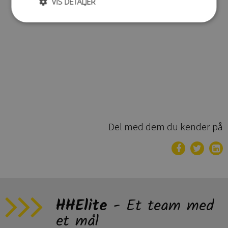
VIS DETALJER
Del med dem du kender på
HHElite
- Et team med
et mål