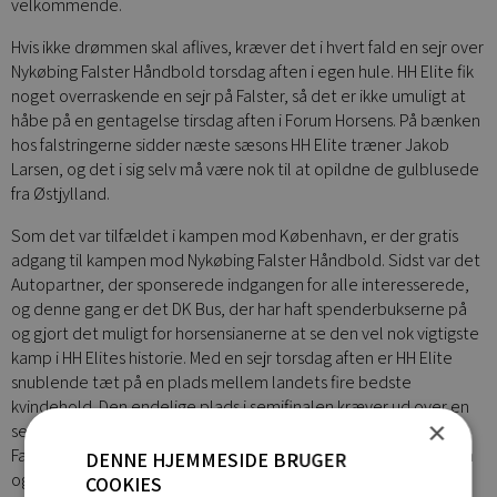
velkommende.
Hvis ikke drømmen skal aflives, kræver det i hvert fald en sejr over
Nykøbing Falster Håndbold torsdag aften i egen hule. HH Elite fik
noget overraskende en sejr på Falster, så det er ikke umuligt at
håbe på en gentagelse tirsdag aften i Forum Horsens. På bænken
hos falstringerne sidder næste sæsons HH Elite træner Jakob
Larsen, og det i sig selv må være nok til at opildne de gulblusede
fra Østjylland.
Som det var tilfældet i kampen mod København, er der gratis
adgang til kampen mod Nykøbing Falster Håndbold. Sidst var det
Autopartner, der sponserede indgangen for alle interesserede,
og denne gang er det DK Bus, der har haft spenderbukserne på
og gjort det muligt for horsensianerne at se den vel nok vigtigste
kamp i HH Elites historie. Med en sejr torsdag aften er HH Elite
snublende tæt på en plads mellem landets fire bedste
kvindehold. Den endelige plads i semifinalen kræver ud over en
×
sejr mod NFH også, at København sætter point til, enten på
Falster eller i sæsonens sidste kamp hjemme mod HH Elite. Kom
DENNE HJEMMESIDE BRUGER
og hjælp Ronni Boys tropper på vejen mod at blive historiske.
COOKIES