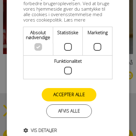
forbedre brugeroplevelsen. Ved at bruge
vores hjemmeside giver du samtykke til
alle cookies i overensstemmelse med
vores cookiepolitik.
Læs mere
Absolut
Statistiske
Marketing
nødvendige
Funktionalitet
Del med dem du kender på
ACCEPTER ALLE
HHElite
- Et team med
AFVIS ALLE
et mål
VIS DETALJER
MERE OM HH ELITE