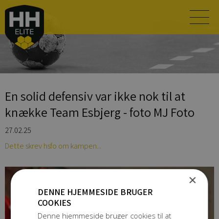
En solid defensiv var ikke nok til at
knække Team Esbjerg - foto MJ Foto
27.02.25
Dette skrev hsfo om kampen...
×
DENNE HJEMMESIDE BRUGER
COOKIES
Denne hjemmeside bruger cookies til at